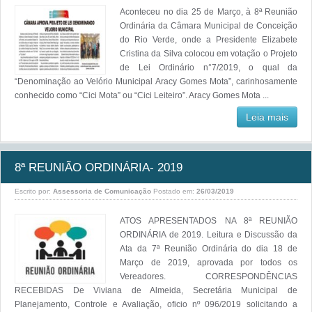
Aconteceu no dia 25 de Março, à 8ª Reunião
Ordinária da Câmara Municipal de Conceição
do Rio Verde, onde a Presidente Elizabete
Cristina da Silva colocou em votação o Projeto
de Lei Ordinário n°7/2019, o qual da
“Denominação ao Velório Municipal Aracy Gomes Mota”, carinhosamente
conhecido como “Cici Mota” ou “Cici Leiteiro”. Aracy Gomes Mota ...
Leia mais
8ª REUNIÃO ORDINÁRIA- 2019
Escrito por:
Assessoria de Comunicação
Postado em:
26/03/2019
ATOS APRESENTADOS NA 8ª REUNIÃO
ORDINÁRIA de 2019. Leitura e Discussão da
Ata da 7ª Reunião Ordinária do dia 18 de
Março de 2019, aprovada por todos os
Vereadores. CORRESPONDÊNCIAS
RECEBIDAS De Viviana de Almeida, Secretária Municipal de
Planejamento, Controle e Avaliação, oficio nº 096/2019 solicitando a