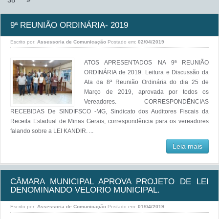
9ª REUNIÃO ORDINÁRIA- 2019
Escrito por:
Assessoria de Comunicação
Postado em:
02/04/2019
ATOS APRESENTADOS NA 9ª REUNIÃO
ORDINÁRIA de 2019. Leitura e Discussão da
Ata da 8ª Reunião Ordinária do dia 25 de
Março de 2019, aprovada por todos os
Vereadores. CORRESPONDÊNCIAS
RECEBIDAS De SINDIFSCO -MG, Sindicato dos Auditores Fiscais da
Receita Estadual de Minas Gerais, correspondência para os vereadores
falando sobre a LEI KANDIR. ...
Leia mais
CÂMARA MUNICIPAL APROVA PROJETO DE LEI
DENOMINANDO VELORIO MUNICIPAL.
Escrito por:
Assessoria de Comunicação
Postado em:
01/04/2019