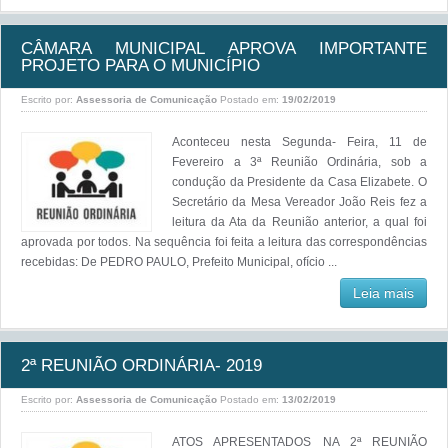
CÂMARA MUNICIPAL APROVA IMPORTANTE
PROJETO PARA O MUNICÍPIO
Escrito por:
Assessoria de Comunicação
Postado em:
19/02/2019
Aconteceu nesta Segunda- Feira, 11 de
Fevereiro a 3ª Reunião Ordinária, sob a
condução da Presidente da Casa Elizabete. O
Secretário da Mesa Vereador João Reis fez a
leitura da Ata da Reunião anterior, a qual foi
aprovada por todos. Na sequência foi feita a leitura das correspondências
recebidas: De PEDRO PAULO, Prefeito Municipal, ofício ...
Leia mais
2ª REUNIÃO ORDINÁRIA- 2019
Escrito por:
Assessoria de Comunicação
Postado em:
13/02/2019
ATOS APRESENTADOS NA 2ª REUNIÃO