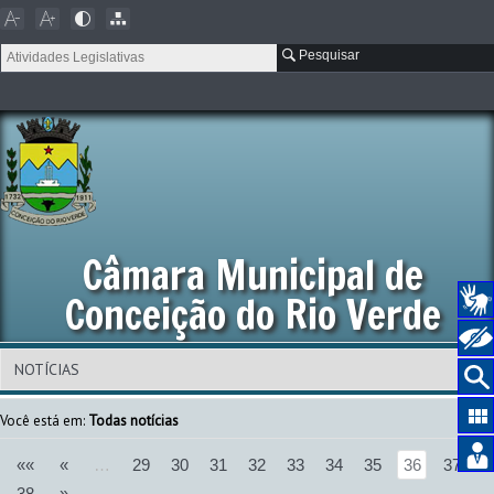
Pesquisar
Câmara Municipal de
Conceição do Rio Verde
Você está em:
Todas notícias
««
«
…
29
30
31
32
33
34
35
36
37
38
»