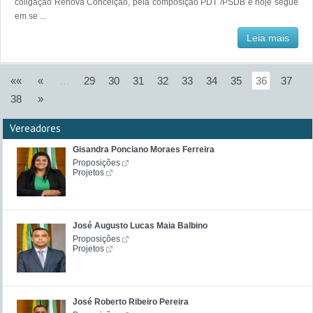
coligação Renova Conceição, pela composição PDT /PSDB e hoje segue
em se ...
Leia mais
««
«
…
29
30
31
32
33
34
35
36
37
38
»
Vereadores
Gisandra Ponciano Moraes Ferreira
Proposições
Projetos
José Augusto Lucas Maia Balbino
Proposições
Projetos
José Roberto Ribeiro Pereira