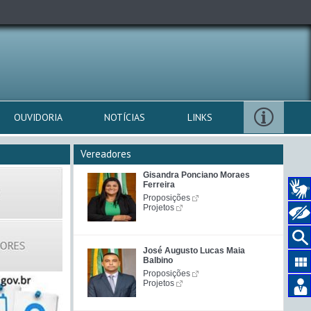
OUVIDORIA
NOTÍCIAS
LINKS
Vereadores
Gisandra Ponciano Moraes
Ferreira
Proposições
Projetos
José Augusto Lucas Maia
Balbino
Proposições
Projetos