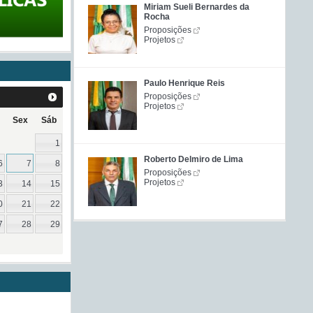
Miriam Sueli Bernardes da
Rocha
Proposições
Projetos
Paulo Henrique Reis
Proposições
Projetos
Sex
Sáb
1
Roberto Delmiro de Lima
6
7
8
Proposições
Projetos
3
14
15
0
21
22
7
28
29