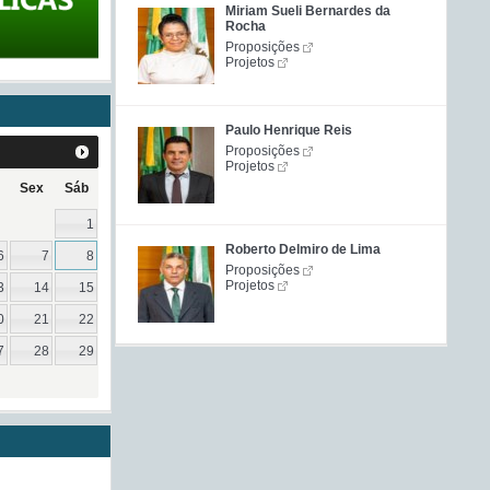
Miriam Sueli Bernardes da
Rocha
Proposições
Projetos
Paulo Henrique Reis
Proposições
Projetos
Sex
Sáb
1
Roberto Delmiro de Lima
6
7
8
Proposições
Projetos
3
14
15
0
21
22
7
28
29