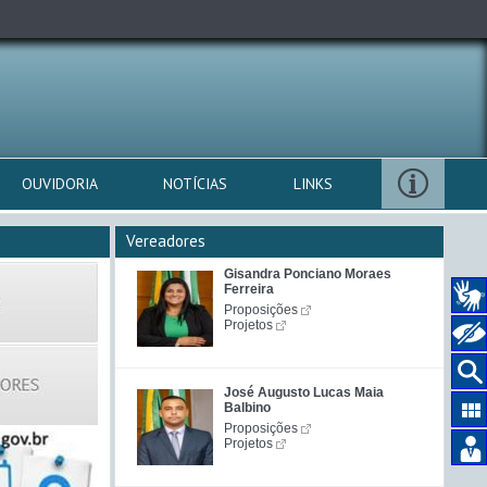
OUVIDORIA
NOTÍCIAS
LINKS
Vereadores
Gisandra Ponciano Moraes
Ferreira
Proposições
Projetos
José Augusto Lucas Maia
Balbino
Proposições
Projetos