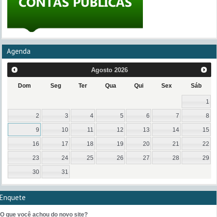
Agenda
Agosto
2026
Dom
Seg
Ter
Qua
Qui
Sex
Sáb
1
2
3
4
5
6
7
8
9
10
11
12
13
14
15
16
17
18
19
20
21
22
23
24
25
26
27
28
29
30
31
Enquete
O que você achou do novo site?