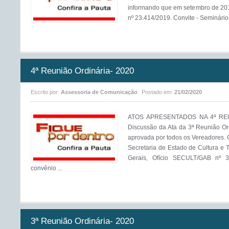
informando que em setembro de 201
nº 23.414/2019. Convite - Seminário
4ª Reunião Ordinária- 2020
Escrito por:
Assessoria de Comunicação
Postado em:
21/02/2020
ATOS APRESENTADOS NA 4ª REUN
Discussão da Ata da 3ª Reunião Ord
aprovada por todos os Vereado
Secretaria de Estado de Cultura e
Gerais, Ofício SECULT/GAB nº 3
convênio ...
3ª Reunião Ordinária- 2020