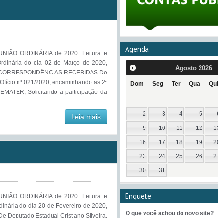
Agenda
IÃO ORDINÁRIA de 2020. Leitura e
rdinária do dia 02 de Março de 2020,
Agosto
2026
res. CORRESPONDÊNCIAS RECEBIDAS De
Ofício nº 021/2020, encaminhando as 2ª
Dom
Seg
Ter
Qua
Qui
 EMATER, Solicitando a participação da
2
3
4
5
Leia mais
9
10
11
12
1
16
17
18
19
2
23
24
25
26
2
30
31
Enquete
IÃO ORDINÁRIA de 2020. Leitura e
inária do dia 20 de Fevereiro de 2020,
O que você achou do novo site?
e Deputado Estadual Cristiano Silveira,