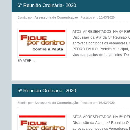
6ª Reunião Ordinária- 2020
Escrito por:
Assessoria de Comunicaçao
Postado em:
10/03/2020
ATOS APRESENTADOS NA 6ª REUN
Discussão da Ata da 5ª Reunião O
aprovada por todos os Vereado
PEDRO PAULO, Prefeito Municipal, 
vias das pastas de balancetes. De
EMATER ...
5ª Reunião Ordinária- 2020
Escrito por:
Assessoria de Comunicação
Postado em:
03/03/2020
ATOS APRESENTADOS NA 5ª REUN
Discussão da Ata da 4ª Reunião Ord
aprovada por todos os Vereadores. D