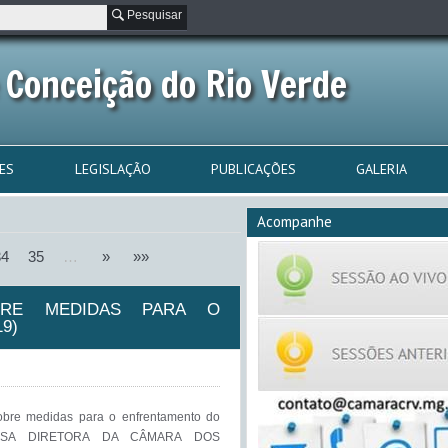
Pesquisar
 Conceição do Rio Verde
ES
LEGISLAÇÃO
PUBLICAÇÕES
GALERIA
Acompanhe
34
35
…
»
»»
OBRE MEDIDAS PARA O
9)
bre medidas para o enfrentamento do
A MESA DIRETORA DA CÂMARA DOS