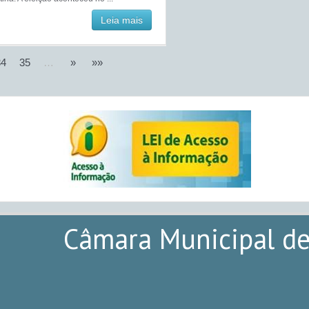
Leia mais
34
35
…
»
»»
Câmara Municipal de