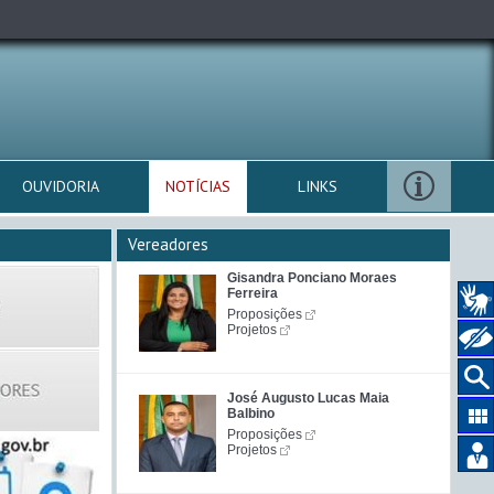
OUVIDORIA
NOTÍCIAS
LINKS
Vereadores
Gisandra Ponciano Moraes
Ferreira
Proposições
Projetos
José Augusto Lucas Maia
Balbino
Proposições
Projetos