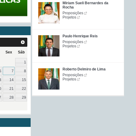
Miriam Sueli Bernardes da
Rocha
Proposições
Projetos
Paulo Henrique Reis
Proposições
Projetos
Sex
Sáb
1
Roberto Delmiro de Lima
6
7
8
Proposições
Projetos
3
14
15
0
21
22
7
28
29