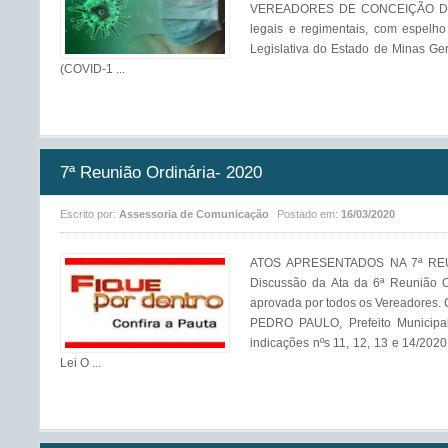
VEREADORES DE CONCEIÇÃO DO R
legais e regimentais, com espelho
Legislativa do Estado de Minas Ger
(COVID-1 ...
7ª Reunião Ordinária- 2020
Escrito por:
Assessoria de Comunicação
Postado em:
16/03/2020
ATOS APRESENTADOS NA 7ª REUN
Discussão da Ata da 6ª Reunião O
aprovada por todos os Vereado
PEDRO PAULO, Prefeito Municipal
indicações nºs 11, 12, 13 e 14/20
Lei O ...