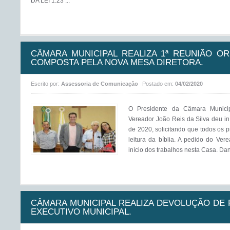
DA LEI 1.23 ...
CÂMARA MUNICIPAL REALIZA 1ª REUNIÃO OR
COMPOSTA PELA NOVA MESA DIRETORA.
Escrito por:
Assessoria de Comunicação
Postado em:
04/02/2020
O Presidente da Câmara Munici
Vereador João Reis da Silva deu iní
de 2020, solicitando que todos os 
leitura da bíblia. A pedido do Ver
início dos trabalhos nesta Casa. Dan
CÂMARA MUNICIPAL REALIZA DEVOLUÇÃO DE
EXECUTIVO MUNICIPAL.