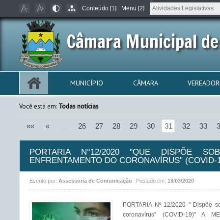
Conteúdo [1]
Menu [2]
Câmara Municipal de
MUNICÍPIO
CÂMARA
VEREADOR
Você está em:
Todas notícias
««
«
…
26
27
28
29
30
31
32
33
PORTARIA N°12/2020 "QUE DISPÕE S
ENFRENTAMENTO DO CORONAVÍRUS" (COVID-1
Escrito por:
Assessoria de Comunicação
Postado em:
18/03/2020
PORTARIA Nº 12/2020 " Dispõe so
coronavírus” (COVID-19)" 