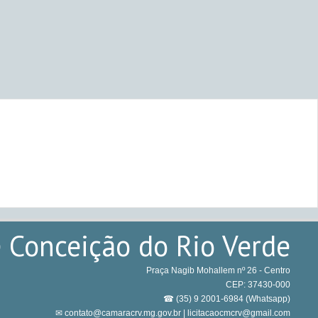
 Conceição do Rio Verde
Praça Nagib Mohallem nº 26 - Centro
CEP: 37430-000
☎ (35) 9 2001-6984 (Whatsapp)
✉ contato@camaracrv.mg.gov.br | licitacaocmcrv@gmail.com