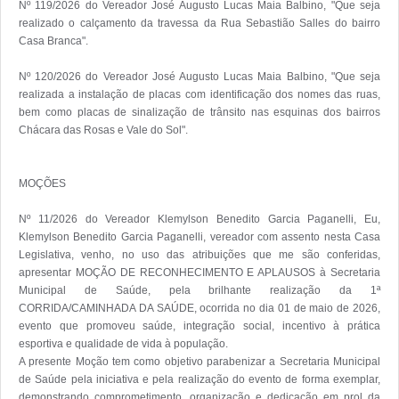
Nº 119/2026 do Vereador José Augusto Lucas Maia Balbino, "Que seja 
realizado o calçamento da travessa da Rua Sebastião Salles do bairro 
Casa Branca". 

Nº 120/2026 do Vereador José Augusto Lucas Maia Balbino, "Que seja 
realizada a instalação de placas com identificação dos nomes das ruas, 
bem como placas de sinalização de trânsito nas esquinas dos bairros 
Chácara das Rosas e Vale do Sol".

MOÇÕES

Nº 11/2026 do Vereador Klemylson Benedito Garcia Paganelli, Eu, 
Klemylson Benedito Garcia Paganelli, vereador com assento nesta Casa 
Legislativa, venho, no uso das atribuições que me são conferidas, 
apresentar MOÇÃO DE RECONHECIMENTO E APLAUSOS à Secretaria 
Municipal de Saúde, pela brilhante realização da 1ª 
CORRIDA/CAMINHADA DA SAÚDE, ocorrida no dia 01 de maio de 2026, 
evento que promoveu saúde, integração social, incentivo à prática 
esportiva e qualidade de vida à população.

A presente Moção tem como objetivo parabenizar a Secretaria Municipal 
de Saúde pela iniciativa e pela realização do evento de forma exemplar, 
demonstrando comprometimento, organização e dedicação em prol da 