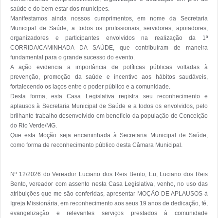
saúde e do bem-estar dos munícipes.

Manifestamos ainda nossos cumprimentos, em nome da Secretaria 
Municipal de Saúde, a todos os profissionais, servidores, apoiadores, 
organizadores e participantes envolvidos na realização da 1ª 
CORRIDA/CAMINHADA DA SAÚDE, que contribuíram de maneira 
fundamental para o grande sucesso do evento.

A ação evidencia a importância de políticas públicas voltadas à 
prevenção, promoção da saúde e incentivo aos hábitos saudáveis, 
fortalecendo os laços entre o poder público e a comunidade.

Desta forma, esta Casa Legislativa registra seu reconhecimento e 
aplausos à Secretaria Municipal de Saúde e a todos os envolvidos, pelo 
brilhante trabalho desenvolvido em benefício da população de Conceição 
do Rio Verde/MG.

Que esta Moção seja encaminhada à Secretaria Municipal de Saúde, 
como forma de reconhecimento público desta Câmara Municipal.

Nº 12/2026 do Vereador Luciano dos Reis Bento, Eu, Luciano dos Reis 
Bento, vereador com assento nesta Casa Legislativa, venho, no uso das 
atribuições que me são conferidas, apresentar MOÇÃO DE APLAUSOS à 
Igreja Missionária, em reconhecimento aos seus 19 anos de dedicação, fé, 
evangelização e relevantes serviços prestados à comunidade 