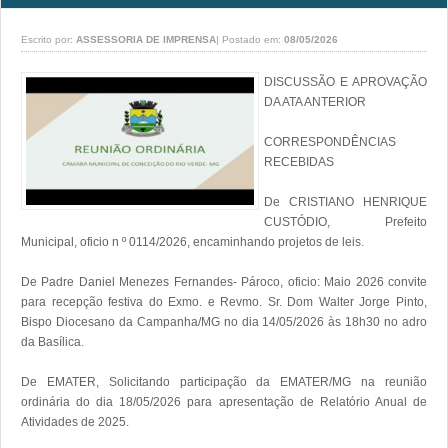
Escrito por:
ASSESSORIA DE IMPRENSA
|
Postado em:
08/05/2026
DISCUSSÃO E APROVAÇÃO 
DA ATA ANTERIOR

CORRESPONDÊNCIAS 
RECEBIDAS

De CRISTIANO HENRIQUE 
CUSTÓDIO, Prefeito 
Municipal, oficio n º 0114/2026, encaminhando projetos de leis.

De Padre Daniel Menezes Fernandes- Pároco, oficio: Maio 2026 convite 
para recepção festiva do Exmo. e Revmo. Sr. Dom Walter Jorge Pinto, 
Bispo Diocesano da Campanha/MG no dia 14/05/2026 às 18h30 no adro 
da Basílica.

De EMATER, Solicitando participação da EMATER/MG na reunião 
ordinária do dia 18/05/2026 para apresentação de Relatório Anual de 
Atividades de 2025.
