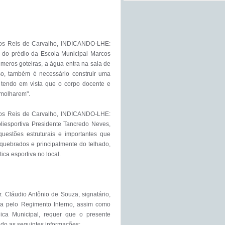
los Reis de Carvalho, INDICANDO-LHE: 
 do prédio da Escola Municipal Marcos 
meros goteiras, a água entra na sala de 
so, também é necessário construir uma 
 tendo em vista que o corpo docente e 
molharem".

los Reis de Carvalho, INDICANDO-LHE: 
iesportiva Presidente Tancredo Neves, 
estões estruturais e importantes que 
quebrados e principalmente do telhado, 
ca esportiva no local.

 Cláudio Antônio de Souza, signatário, 
da pelo Regimento Interno, assim como 
ica Municipal, requer que o presente 
do as seguintes informações:
