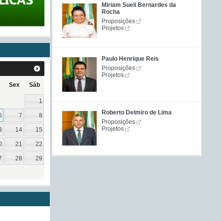
Miriam Sueli Bernardes da
Rocha
Proposições
Projetos
Paulo Henrique Reis
Proposições
Projetos
Sex
Sáb
1
Roberto Delmiro de Lima
6
7
8
Proposições
Projetos
3
14
15
0
21
22
7
28
29