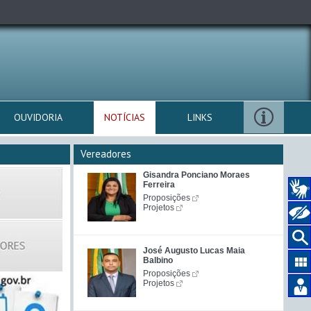
OUVIDORIA
NOTÍCIAS
LINKS
Vereadores
Gisandra Ponciano Moraes
Ferreira
Proposições
Projetos
José Augusto Lucas Maia
Balbino
Proposições
Projetos