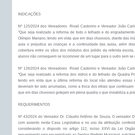
INDICAÇÕES

Nº 125/2024 dos Vereadores  Rivail Castorino e Vereador João Car
"Que seja realizado a reforma de todo o telhado e do engradamento
Olímpio Mariano, tendo em vista que em dias chuvosos, diante das inú
aula e prejudica as crianças e a continuidade das aulas, além dis
cobertura entre os vãos dos módulos dos prédio da referida escola,
alunos não conseguem se locomover de um lugar para o outro sem se 
Nº 126/2024 dos Vereadores  Rivail Castorino e Vereador João Car
"Que seja realizado a reforma dos vidros e do telhado da Quadra Pol
tendo em vista que a última reforma do local não atendeu essas qu
deveriam ter sido arrumadas, como a troca dos vitrais que continuam 
que em dias chuvosos gotejam em plena quadra o que inviabiliza a práti
REQUERIMENTOS

Nº 43/2024 do Vereador Dr. Cláudio Antônio de Souza, O vereador Dr.
com assento nesta Casa Legislativa e no uso da atribuição conferi
considerando o disposto no artigo 112, inciso XXVI da Lei Orgân
requerimento seja encaminhado ao Senhor Prefeito Municipal, solicitan