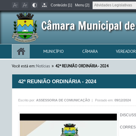
Conteúdo [1]
Menu [2]
Câmara Municipal de
MUNICÍPIO
CÂMARA
VEREADOR
»
Você está em:
Notícias
42ª REUNIÃO ORDINÁRIA - 2024
42ª REUNIÃO ORDINÁRIA - 2024
Escrito por:
ASSESSORIA DE COMUNICAÇÃO
|
Postado em:
09/12/2024
DISCUSS
CORRES