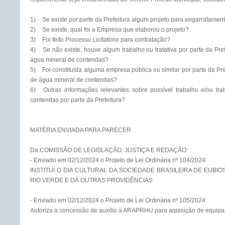
1)	Se existe por parte da Prefeitura algum projeto para engarrafamento da água mineral de contendas?

2)	Se existe, qual foi a Empresa que elaborou o projeto?

3)	Foi feito Processo Licitatório para contratação?

4)	Se não existe, houve algum trabalho ou tratativa por parte da Prefeitura no sentido de engarrafamento da 
água mineral de contendas?

5)	Foi constituída alguma empresa pública ou similar por parte da Prefeitura para gerenciar o engarrafamento 
de água mineral de contendas?

6)	Outras informações relevantes sobre possível trabalho e/ou tratativa para engarrafamento da água de 
contendas por parte da Prefeitura?

MATÉRIA ENVIADA PARA PARECER

Da COMISSÃO DE LEGISLAÇÃO, JUSTIÇA E REDAÇÃO:

- Enviado em 02/12/2024 o Projeto de Lei Ordinária nº 104/2024:

INSTITUI O DIA CULTURAL DA SOCIEDADE BRASILEIRA DE EUBIO
RIO VERDE E DÁ OUTRAS PROVIDÊNCIAS

- Enviado em 02/12/2024 o Projeto de Lei Ordinária nº 105/2024:

Autoriza a concessão de auxílio à ARAPRHU para aquisição de equipam