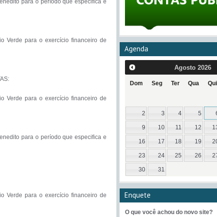
edito para o período que especifica e 
 Verde para o exercício financeiro de 
Agenda
Agosto
2026
S:

Dom
Seg
Ter
Qua
Qui
 Verde para o exercício financeiro de 
2
3
4
5
9
10
11
12
1
edito para o período que especifica e 
16
17
18
19
2
23
24
25
26
2
30
31
Enquete
 Verde para o exercício financeiro de 
O que você achou do novo site?