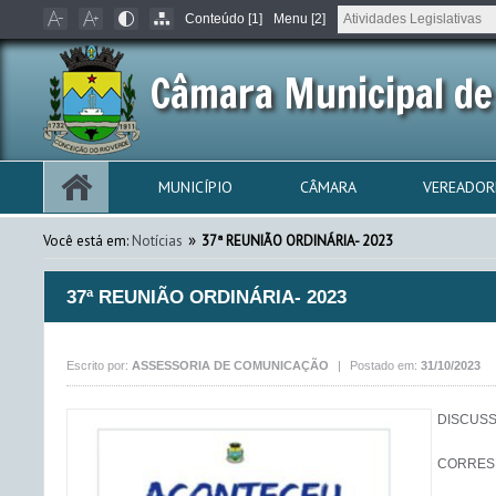
Conteúdo [1]
Menu [2]
Câmara Municipal de
MUNICÍPIO
CÂMARA
VEREADOR
»
Você está em:
Notícias
37ª REUNIÃO ORDINÁRIA- 2023
37ª REUNIÃO ORDINÁRIA- 2023
Escrito por:
ASSESSORIA DE COMUNICAÇÃO
|
Postado em:
31/10/2023
DISCUSSÃO E APROVAÇÃO DA ATA ANTERIOR

CORRESPONDÊNCIAS RECEBIDAS

De PEDRO PAULO, Prefeito Municipal, oficio Gabinete nº 146/2023, encaminhando projetos de leis e leis sancionadas.

De PEDRO PAULO, Prefeito Municipal, oficio Gabinete nº 145/2023, encaminhando veto ao projeto de lei nº 129/2023.

De Tribunal de Contas do Estado de Minas Gerais, oficio nº 18241/2023, informando arquivo revisado.

De TCU, divulgação seminário "transparência em foco: controle e participação social".

De Tereza Cristina Ribeiro de Castro Vilela - Secretária Municipal de Educação, oficio nº 411/2023, respondendo ao oficio nº 8/2023 do nobre vereador Klemylson B. G. Paganelli.

MATÉRIA DO LEGISLATIVO

PARECERES

Da COMISSÃO DE LEGISLAÇÃO, JUSTIÇA E REDAÇÃO:
-Favorável ao Projeto de Lei Ordinária nº 110/2023:
"Abre Crédito Adicional ESPECIAL no valor de R$175.477,00 (cento e setenta e cinco mil quatrocentos e setenta e sete reais) para despesas não previstas no vigente orçamento e dá outras providências"

-Favorável ao Projeto de Lei Ordinária nº 141/2023:
"Abre Crédito Adicional Suplementar no valor de R$9.517,09 (nove mil quinhentos e dezessete reais e nove centavos) para o reforço de despesas previstas  no vigente orçamento e da outras providências."

-Favorável ao Projeto de Lei Ordinária nº 142/2023:
"Abre Crédito Adicional Suplementar no valor de R$4.500,00 (quatro mil e quinhentos reais) para o reforço de despesas previstas no vigente orçamento e da outras providências."

-Favorável ao Projeto de Lei Ordinária nº 143/2023:
"Abre Crédito Adicional Suplementar no valor de R$20.000,00 (vinte mil reais) para o reforço de despesas previstas no vigente orçamento e da outras providências."

-Favorável ao Projeto de Lei Ordinária nº 144/2023:
"Abre Crédito Adicional ESPECIAL no valor de R$5.000,00 (cinco mil reais) para despesas não previstas no vigente orçamento e da outras providências."

-Favorável a Emenda nº 1 do Projeto de Lei Complementar nº 23/2023:
Cria cargos; amplia o número de vagas pa