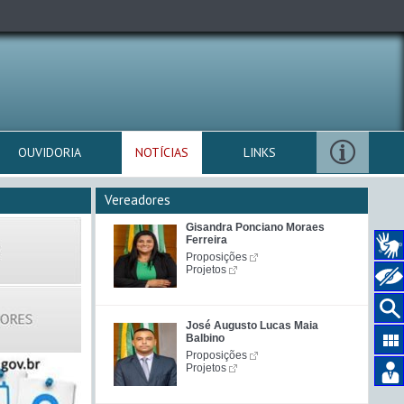
OUVIDORIA
NOTÍCIAS
LINKS
Vereadores
Gisandra Ponciano Moraes
Ferreira
Proposições
Projetos
José Augusto Lucas Maia
Balbino
Proposições
Projetos