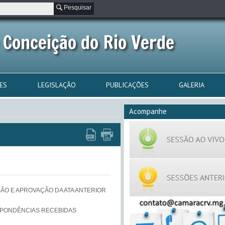
Pesquisar
 Conceição do Rio Verde
ES
LEGISLAÇÃO
PUBLICAÇÕES
GALERIA
Acompanhe
ra o cargo que especifica e dá outras providências.  
-Favorável ao Projeto de Lei Complementar nº 23/2023:
Cria cargos; amplia o número de vagas para o cargo que especifica e dá outras providências.  

-Favorável ao Projeto de Resolução nº 9/2023:
“Cria a Procuradoria Especial da Mulher, como órgão não vinculado à Procuradoria da Câmara Municipal de Conceição do Rio Verde e dá outras providências” 


Da COMISSÃO DE FINANÇAS, ORÇAMENTOS E TOMADAS DE CONTAS:
-Favorável ao Projeto de Lei Ordinária nº 110/2023:
"Abre Crédito Adicional ESPECIAL no valor de R$175.477,00 (cento e setenta e cinco mil quatrocentos e setenta e sete reais) para despesas não previstas no vigente orçamento e dá outras providências"

-Favorável ao Projeto de Lei Ordinária nº 141/2023:
"Abre Crédito Adicional Suplementar no valor de R$9.517,09 (nove mil quinhentos e dezessete reais e nove centavos) para o reforço de despesas previstas  no vigente orçamento e da outras providências."

-Favorável ao Projeto de Lei Ordinária nº 142/2023:
"Abre Crédito Adicional Suplementar no valor de R$4.500,00 (quatro mil e quinhentos reais) para o reforço de despesas previstas no vigente orçamento e da outras providências."

-Favorável ao Projeto de Lei Ordinária nº 143/2023:
"Abre Crédito Adicional Suplementar no valor de R$20.000,00 (vinte mil reais) para o reforço de despesas previstas no vigente orçamento e da outras providências."

-Favorável ao Projeto de Lei Ordinária nº 144/2023:
"Abre Crédito Adicional ESPECIAL no valor de R$5.000,00 (cinco mil reais) para despesas não previstas no vigente orçamento e da outras providências."

-Favorável ao Projeto de Lei Complementar nº 23/2023:
Cria cargos; amplia o número de vagas para o cargo que especifica e dá outras providências.  

-Favorável ao Projeto de Resolução nº 9/2023:
“Cria a Procuradoria Especial da Mulher, como órgão não vinculado à Procuradoria da Câmara Municipal de Conceição do Rio Verde e dá outras providências” 


Da COMISSÃO DE SERVIÇOS PÚBLICOS MUNICIPAIS:
-Favorável ao Projeto de Lei Ordinária nº 110/2023:
"Abre Crédito Adicional ESPECIAL no valor de R$175.477,00 (cento e setenta e cinco mil quatrocentos e setenta e sete reais) para despesas não previstas no vigente orçamento e dá outras providências"

-Favorável ao Projeto de Lei Ordinária nº 141/2023:
"Abre Crédito Adicional Suplementar no valor de R$9.517,09 (nove mil quinhentos e dezessete reais e nove centavos) para o reforço de despesas previstas  no vigente orçamento e da outras providências."

-Favorável ao Projeto de Lei Ordinária nº 142/2023:
"Abre Crédito Adicional Suplementar no valor de R$4.500,00 (quatro mil e quinhentos reais) para o reforço de despesas previstas no vigente orçamento e da outras providências."

-Favorável ao Projeto de Lei Ordinária nº 143/2023:
"Abre Crédito Adicional Suplementar no valor de R$20.000,00 (vinte mil reais) para o reforço de despesas previstas no vigente orçamento e da outras providências."

-Favorável ao Projeto de Lei Ordinária nº 144/2023:
"Abre Crédito Adicional ESPECIAL no valor de R$5.000,00 (cinco mil reais) para despesas não previstas no vigente orçamento e da outras providências."

-Favorável ao Projeto de Lei Complementar nº 23/2023:
Cria cargos; amplia o número de vagas para o cargo que especifica e dá outras providências.  

-Favorável ao Projeto de Resolução nº 9/2023:
“Cria a Procuradoria Especial da Mulher, como órgão não vinculado à Procuradoria da Câmara Municipal de Conceição do Rio Verde e dá outras providências” 

MATÉRIA DA ORDEM DO DIA

Em 1ª discussão e votação do Projeto de Lei Ordinária nº 110/2023:
"Abre Crédito Adicional ESPECIAL no valor de R$175.477,00 (cento e setenta e cinco mil quatrocentos e setenta e sete reais) para despesas não previstas no vigente orçamento e dá outras providências"

Em 2ª discussão e votação do Projeto de Lei Ordinária nº 110/2023:
"Abre Crédito Adicional ESPECIAL no valor de R$175.477,00 (cento e setenta e cinco mil quatrocentos e setenta e sete reais) para despesas não previstas no vigente orçamento e dá outras providências"


Em 1ª discussão e votação do Projeto de Lei Ordinária nº 141/2023:
"Abre Crédito Adicional Suplementar no valor de R$9.517,09 (nove mil quinhentos e dezessete reais e nove centavos) para o reforço de despesas previstas  no vigente orçamento e da outras providências."

Em 2ª discussão e votação do Projeto de Lei Ordinária nº 141/2023:
"Abre Crédito Adicional Suplementar no valor de R$9.517,09 (nove mil quinhentos e dezessete reais e nove centavos) para o reforço de despesas previstas  no vigente orçamento e da outras providências."


Em 1ª discussão e votação do Projeto de Lei Ordinária nº 142/2023:
"Abre Crédito Adicional Suplementar no valor de R$4.500,00 (quatro mil e quinhentos reais) para o reforço de despesas previstas no vigente orçamento e da outras providências."

Em 2ª discussão e votação do Projeto de Lei Ordinária nº 142/2023:
"Abre Crédito Adicional Suplementar no valor de R$4.500,00 (quatro mil e quinhentos reais) para o reforço de despesas previstas no vigente orçamento e da outras providências."


Em 1ª discussão e votação do Projeto de Lei Ordinária nº 143/2023:
"Abre Crédito Adicional Suplementar no valor de R$20.000,00 (vinte mil reais) para o reforço de despesas previstas no vigente orçamento e da outras providências."

Em 2ª discussão e votação do Projeto de Lei Ordinária nº 143/2023:
"Abre Crédito Adicional Suplementar no valor de R$20.000,00 (vinte mil reais) para o reforço de despesas previstas no vigente orçamento e da outras providências."


Em 1ª discussão e votação do Projeto de Lei Ordinária nº 144/2023:
"Abre Crédito Adicional ESPECIAL no valor de R$5.000,00 (cinco mil reais) para despesas não previstas no vigente orçamento e da outras providências."

Em 2ª discussão e votação do Projeto de Lei Ordinária nº 144/2023:
"Abre Crédito Adicional ESPECIAL no valor de R$5.000,00 (cinco mil reais) para despesas não previstas no vigente orçamento e da outras providências."

Votação Única a Emenda nº 1 do Projeto de Lei Complementar nº 23/2023 de autoria do Vereador Klemylson Benedito G. Paganelli.

Em 1ª discussão e votação do Projeto de Lei Complementar nº 23/2023:
Cria cargos; amplia o número de vagas para o cargo que especifica e dá outras providências.  

Em 2ª discussão e votação do Projeto de Lei Complementar nº 23/2023:
Cria cargos; amplia o número de vagas para o cargo que especifica e dá outras providências.  


Em 1ª discussão e votação do Projeto de Resolução nº 9/2023:
“Cria a Procuradoria Especial da Mulher, como órgão não vinculado à Procuradoria da Câmara Municipal de Conceição do Rio Verde e dá outras providências” 

Em 2ª discussão e votação do Projeto de Resolução nº 9/2023:
“Cria a Procuradoria Especial da Mulher, como órgão não vinculado à Procuradoria da Câmara Municipal de Conceição do Rio Verde e dá outras providências” 


INDICAÇÕES

Nº 186/2023 do Vereador José A.Lucas Maia B.(Suplente), "QUE SE ESTUDE A POSSIBILIDADE DE FAZER A COBERTURA DA QUADRA POLIESPORTIVAWALDYR MOHALLEM REZECK DO BAIRRO VALE DO SOL."

Nº 187/2023 do Vereador José A.Lucas Maia B.(Suplente), "QUE SEJA FEITO O CALÇAMENTO DA TRAVESSA PROJETADA QUE LIGA A RUA BELZONY PAGANELLI CARNEIRO PRÓXIMO A ANTIGA INDÚSTRIA GAVA LTDA."

Nº 188/2023 do Vereador Rogério Fernando da Silva, se envie ofício ao Prefeito Municipal juntamente ao Secretário Municipal de Obras e Serviços Urbanos: INDICANDO-LHES: Para que o Poder Executivo promova a regularização formal e registral da Travessa que liga a Rua Antônio Olinto Pereira, do Bairro da Biquinha. 

Nº 189/2023 do Vereador Rodrigo Satiro Bueno, INDICANDO-LHE:  Que seja providenciado, através do setor competente, o Recapeamento Asfáltico de toda extensão de todas as vias do Bairro São Francisco.

Nº 190/2023 do Vereador Rivail Castorino, ao Prefeito Municipal juntamente ao Secretário Municipal de Obras e Serviços Urbanos: INDICANDO-LHES: Para que o Poder Executivo promova a reforma de todas as calça