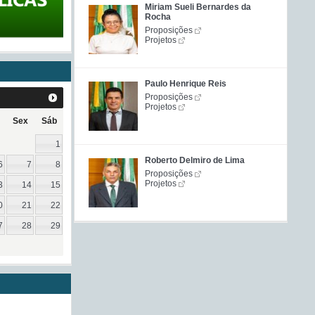
Miriam Sueli Bernardes da
Rocha
Proposições
Projetos
Paulo Henrique Reis
Proposições
Projetos
Sex
Sáb
1
Roberto Delmiro de Lima
6
7
8
Proposições
Projetos
3
14
15
0
21
22
7
28
29